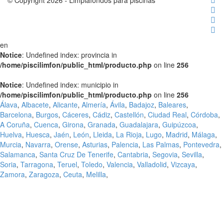
© Copyright 2026 - Limpiafondos para piscinas
en
Notice
: Undefined index: provincia in
/home/piscilimfon/public_html/producto.php
on line
256
Notice
: Undefined index: municipio in
/home/piscilimfon/public_html/producto.php
on line
256
Álava
,
Albacete
,
Alicante
,
Almería
,
Ávila
,
Badajoz
,
Baleares
,
Barcelona
,
Burgos
,
Cáceres
,
Cádiz
,
Castellón
,
Ciudad Real
,
Córdoba
,
A Coruña
,
Cuenca
,
Girona
,
Granada
,
Guadalajara
,
Guipúzcoa
,
Huelva
,
Huesca
,
Jaén
,
León
,
Lleida
,
La Rioja
,
Lugo
,
Madrid
,
Málaga
,
Murcia
,
Navarra
,
Orense
,
Asturias
,
Palencia
,
Las Palmas
,
Pontevedra
,
Salamanca
,
Santa Cruz De Tenerife
,
Cantabria
,
Segovia
,
Sevilla
,
Soria
,
Tarragona
,
Teruel
,
Toledo
,
Valencia
,
Valladolid
,
Vizcaya
,
Zamora
,
Zaragoza
,
Ceuta
,
Melilla
,