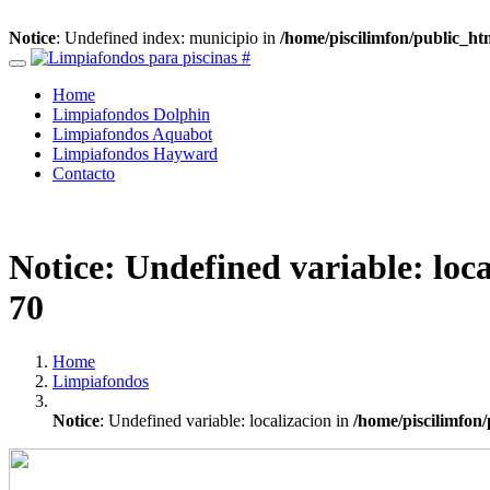
Notice
: Undefined index: municipio in
/home/piscilimfon/public_h
Home
Limpiafondos Dolphin
Limpiafondos Aquabot
Limpiafondos Hayward
Contacto
Notice
: Undefined variable: loc
70
Home
Limpiafondos
Notice
: Undefined variable: localizacion in
/home/piscilimfon