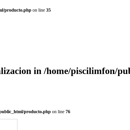
tml/producto.php
on line
35
alizacion in
/home/piscilimfon/pu
/public_html/producto.php
on line
76