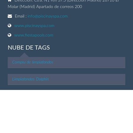
Dirección: Ctra. N1 Km 37.5 (Direccion Madrid) 28710 El
Molar (Madrid) Apartado de correos 200
Email :
info@piscinayspa.com
www.piscinayspa.com
www.fiestapools.com
NUBE DE TAGS
Compra de limpiafondos
Limpiafondos Dolphin
Limpiafondos Zodiac
Limpiafondos Aquabot
Limpiafondos Hayward