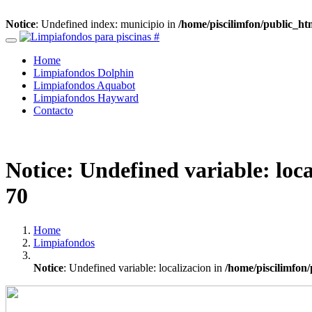
Notice
: Undefined index: municipio in
/home/piscilimfon/public_h
Home
Limpiafondos Dolphin
Limpiafondos Aquabot
Limpiafondos Hayward
Contacto
Notice
: Undefined variable: loc
70
Home
Limpiafondos
Notice
: Undefined variable: localizacion in
/home/piscilimfon