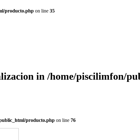
tml/producto.php
on line
35
alizacion in
/home/piscilimfon/pu
/public_html/producto.php
on line
76