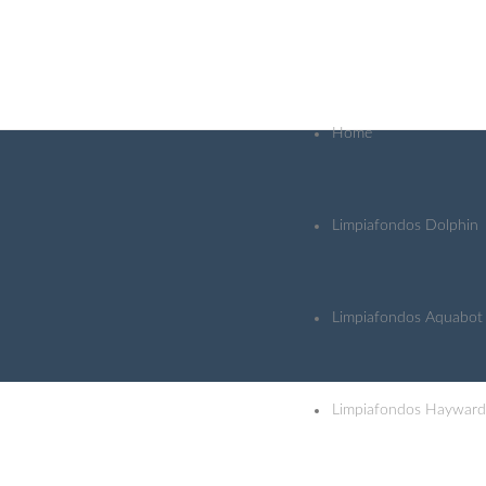
Home
Limpiafondos Dolphin
Limpiafondos Aquabot
Limpiafondos Hayward