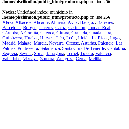
/home/piscilimfon/public_html/producto.php
on line
256
Notice
: Undefined index: municipio in
/home/piscilimfon/public_html/producto.php
on line
256
Álava
,
Albacete
,
Alicante
,
Almería
,
Ávila
,
Badajoz
,
Baleares
,
Barcelona
,
Burgos
,
Cáceres
,
Cádiz
,
Castellón
,
Ciudad Real
,
Córdoba
,
A Coruña
,
Cuenca
,
Girona
,
Granada
,
Guadalajara
,
Guipúzcoa
,
Huelva
,
Huesca
,
Jaén
,
León
,
Lleida
,
La Rioja
,
Lugo
,
Madrid
,
Málaga
,
Murcia
,
Navarra
,
Orense
,
Asturias
,
Palencia
,
Las
Palmas
,
Pontevedra
,
Salamanca
,
Santa Cruz De Tenerife
,
Cantabria
,
Segovia
,
Sevilla
,
Soria
,
Tarragona
,
Teruel
,
Toledo
,
Valencia
,
Valladolid
,
Vizcaya
,
Zamora
,
Zaragoza
,
Ceuta
,
Melilla
,