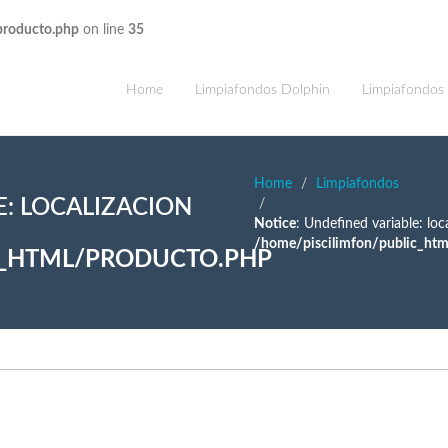
producto.php
on line
35
Home
Limpiafondos Dolphin
Limpiafondos
Home
Limpiafondos
E: LOCALIZACION
Notice
: Undefined variable: loca
/home/piscilimfon/public_htm
C_HTML/PRODUCTO.PHP