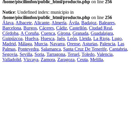
/home/piscilimfon/public_html/producto.php
on line
256
Notice
: Undefined index: municipio in
/home/piscilimfon/public_html/producto.php
on line
256
Álava
,
Albacete
,
Alicante
,
Almería
,
Ávila
,
Badajoz
,
Baleares
,
Barcelona
,
Burgos
,
Cáceres
,
Cádiz
,
Castellón
,
Ciudad Real
,
Córdoba
,
A Coruña
,
Cuenca
,
Girona
,
Granada
,
Guadalajara
,
Guipúzcoa
,
Huelva
,
Huesca
,
Jaén
,
León
,
Lleida
,
La Rioja
,
Lugo
,
Madrid
,
Málaga
,
Murcia
,
Navarra
,
Orense
,
Asturias
,
Palencia
,
Las
Palmas
,
Pontevedra
,
Salamanca
,
Santa Cruz De Tenerife
,
Cantabria
,
Segovia
,
Sevilla
,
Soria
,
Tarragona
,
Teruel
,
Toledo
,
Valencia
,
Valladolid
,
Vizcaya
,
Zamora
,
Zaragoza
,
Ceuta
,
Melilla
,