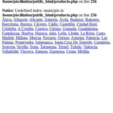
/home/piscilimfon/public_html/producto.php
on line
256
Notice
: Undefined index: municipio in
/home/piscilimfon/public_html/producto.php
on line
256
Álava
,
Albacete
,
Alicante
,
Almería
,
Ávila
,
Badajoz
,
Baleares
,
Barcelona
,
Burgos
,
Cáceres
,
Cádiz
,
Castellón
,
Ciudad Real
,
Córdoba
,
A Coruña
,
Cuenca
,
Girona
,
Granada
,
Guadalajara
,
Guipúzcoa
,
Huelva
,
Huesca
,
Jaén
,
León
,
Lleida
,
La Rioja
,
Lugo
,
Madrid
,
Málaga
,
Murcia
,
Navarra
,
Orense
,
Asturias
,
Palencia
,
Las
Palmas
,
Pontevedra
,
Salamanca
,
Santa Cruz De Tenerife
,
Cantabria
,
Segovia
,
Sevilla
,
Soria
,
Tarragona
,
Teruel
,
Toledo
,
Valencia
,
Valladolid
,
Vizcaya
,
Zamora
,
Zaragoza
,
Ceuta
,
Melilla
,