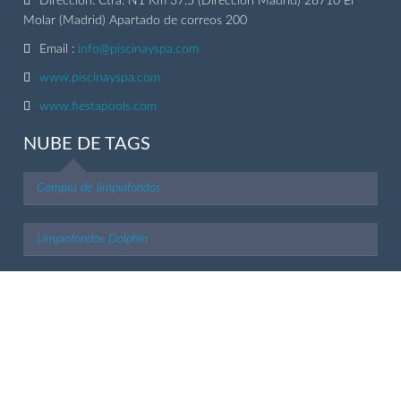
Dirección: Ctra. N1 Km 37.5 (Direccion Madrid) 28710 El
Molar (Madrid) Apartado de correos 200
Email :
info@piscinayspa.com
www.piscinayspa.com
www.fiestapools.com
NUBE DE TAGS
Compra de limpiafondos
Limpiafondos Dolphin
Limpiafondos Zodiac
Limpiafondos Aquabot
Limpiafondos Hayward