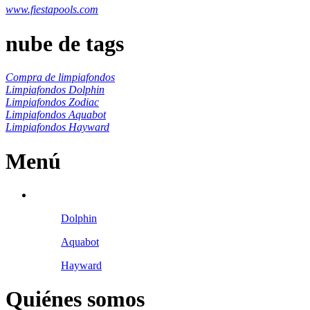
www.fiestapools.com
nube de tags
Compra de limpiafondos
Limpiafondos Dolphin
Limpiafondos Zodiac
Limpiafondos Aquabot
Limpiafondos Hayward
Menú
Dolphin
Aquabot
Hayward
Quiénes somos