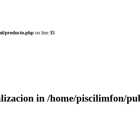
tml/producto.php
on line
35
alizacion in
/home/piscilimfon/pu