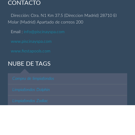
CONTACTO
Dirección: Ctra. N1 Km 37.5 (Direccion Madrid) 28710 El
Molar (Madrid) Apartado de correos 200
Email :
info@piscinayspa.com
www.piscinayspa.com
www.fiestapools.com
NUBE DE TAGS
Compra de limpiafondos
Limpiafondos Dolphin
Limpiafondos Zodiac
Limpiafondos Aquabot
Limpiafondos Hayward
MENÚ