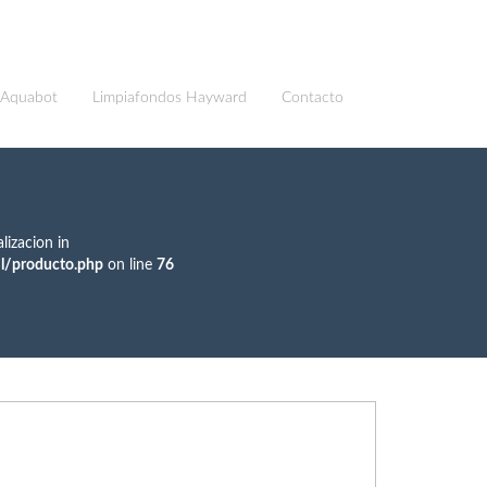
 Aquabot
Limpiafondos Hayward
Contacto
lizacion in
l/producto.php
on line
76