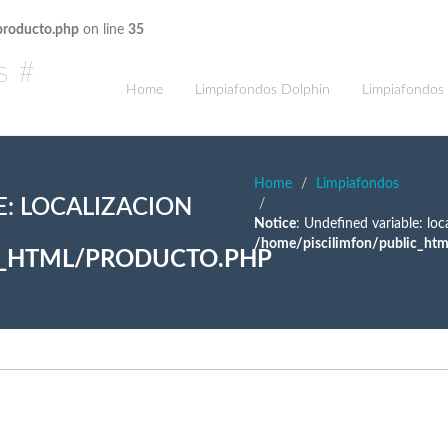
producto.php
on line
35
Home
Limpiafondos Dolphin
Limpiafondos
Home
Limpiafondos
E: LOCALIZACION
Notice
: Undefined variable: loca
/home/piscilimfon/public_htm
C_HTML/PRODUCTO.PHP