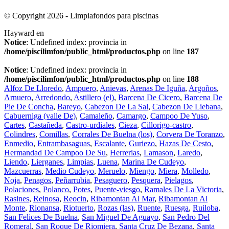
© Copyright 2026 - Limpiafondos para piscinas
Hayward en
Notice
: Undefined index: provincia in
/home/piscilimfon/public_html/productos.php
on line
187
Notice
: Undefined index: provincia in
/home/piscilimfon/public_html/productos.php
on line
188
Alfoz De Lloredo
,
Ampuero
,
Anievas
,
Arenas De Iguña
,
Argoños
,
Arnuero
,
Arredondo
,
Astillero (el)
,
Barcena De Cicero
,
Barcena De
Pie De Concha
,
Bareyo
,
Cabezon De La Sal
,
Cabezon De Liebana
,
Cabuerniga (valle De)
,
Camaleño
,
Camargo
,
Campoo De Yuso
,
Cartes
,
Castañeda
,
Castro-urdiales
,
Cieza
,
Cillorigo-castro
,
Colindres
,
Comillas
,
Corrales De Buelna (los)
,
Corvera De Toranzo
,
Enmedio
,
Entrambasaguas
,
Escalante
,
Guriezo
,
Hazas De Cesto
,
Hermandad De Campoo De Su
,
Herrerias
,
Lamason
,
Laredo
,
Liendo
,
Lierganes
,
Limpias
,
Luena
,
Marina De Cudeyo
,
Mazcuerras
,
Medio Cudeyo
,
Meruelo
,
Miengo
,
Miera
,
Molledo
,
Noja
,
Penagos
,
Peñarrubia
,
Pesaguero
,
Pesquera
,
Pielagos
,
Polaciones
,
Polanco
,
Potes
,
Puente-viesgo
,
Ramales De La Victoria
,
Rasines
,
Reinosa
,
Reocin
,
Ribamontan Al Mar
,
Ribamontan Al
Monte
,
Rionansa
,
Riotuerto
,
Rozas (las)
,
Ruente
,
Ruesga
,
Ruiloba
,
San Felices De Buelna
,
San Miguel De Aguayo
,
San Pedro Del
Romeral
,
San Roque De Riomiera
,
Santa Cruz De Bezana
,
Santa