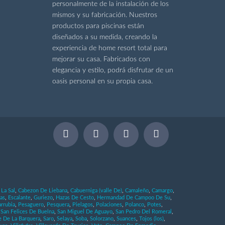
personalmente de la instalación de los
mismos y su fabricación. Nuestros
productos para piscinas están
diseñados a su medida, creando la
experiencia de home resort total para
mejorar su casa. Fabricados con
elegancia y estilo, podrá disfrutar de un
oasis personal en su propia casa.
La Sal
,
Cabezon De Liebana
,
Cabuerniga (valle De)
,
Camaleño
,
Camargo
,
as
,
Escalante
,
Guriezo
,
Hazas De Cesto
,
Hermandad De Campoo De Su
,
rrubia
,
Pesaguero
,
Pesquera
,
Pielagos
,
Polaciones
,
Polanco
,
Potes
,
,
San Felices De Buelna
,
San Miguel De Aguayo
,
San Pedro Del Romeral
,
e De La Barquera
,
Saro
,
Selaya
,
Soba
,
Solorzano
,
Suances
,
Tojos (los)
,