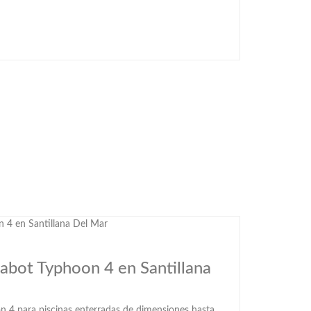
abot Typhoon 4 en Santillana
n 4 para piscinas enterradas de dimensiones hasta