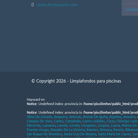
www.fiestapools.com
Limpi
© Copyright 2026 - Limpiafondos para piscinas
Hayward en
Notice
: Undefined index: provincia in
/home/piscilimfon/public_html/prod
Notice
: Undefined index: provincia in
/home/piscilimfon/public_html/prod
Alfoz De Lloredo
,
Ampuero
,
Anievas
,
Arenas De Iguña
,
Argoños
,
Arnuero
,
Campoo De Yuso
,
Cartes
,
Castañeda
,
Castro-urdiales
,
Cieza
,
Cillorigo-castr
Herrerias
,
Lamason
,
Laredo
,
Liendo
,
Lierganes
,
Limpias
,
Luena
,
Marina De
Puente-viesgo
,
Ramales De La Victoria
,
Rasines
,
Reinosa
,
Reocin
,
Ribamon
San Roque De Riomiera
,
Santa Cruz De Bezana
,
Santa Maria De Cayon
,
San