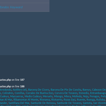
afondos Hayward
uctos.php
on line
187
uctos.php
on line
188
Arredondo
,
Astillero (el)
,
Barcena De Cicero
,
Barcena De Pie De Concha
,
Bareyo
,
Cabezon De 
o
,
Colindres
,
Comillas
,
Corrales De Buelna (los)
,
Corvera De Toranzo
,
Enmedio
,
Entrambasagu
 Cudeyo
,
Mazcuerras
,
Medio Cudeyo
,
Meruelo
,
Miengo
,
Miera
,
Molledo
,
Noja
,
Penagos
,
Peña
tan Al Mar
,
Ribamontan Al Monte
,
Rionansa
,
Riotuerto
,
Rozas (las)
,
Ruente
,
Ruesga
,
Ruiloba
tander
,
Santillana Del Mar
,
Santiurde De Reinosa
,
Santiurde De Toranzo
,
Santoña
,
San Vicent