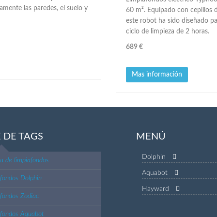
mente las paredes, el suelo y
60 m². Equipado con cepillos 
este robot ha sido diseñado pa
ciclo de limpieza de 2 horas.
689 €
Mas información
 DE TAGS
MENÚ
Dolphin
 de limpiafondos
Aquabot
fondos Dolphin
Hayward
fondos Zodiac
afondos Aquabot