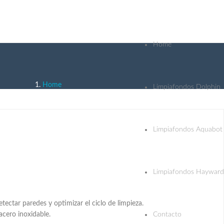
Home
Home
Limpiafondos Dolphin
Limpiafondos Aquabot en Rionansa
Limpiafondos Aquabot
Limpiafondos Hayward
tectar paredes y optimizar el ciclo de limpieza.
acero inoxidable.
Contacto