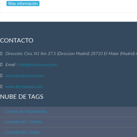
Mas información
CONTACTO
Dirección: Ctra. N1 Km 37.5 (Direccion Madrid) 28710 El Molar (Madrid)
Email :
info@piscinayspa.com
www.piscinayspa.com
www.fiestapools.com
NUBE DE TAGS
Compra de limpiafondos
Limpiafondos Dolphin
Limpiafondos Zodiac