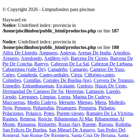
© Copyright 2026 - Limpiafondos para piscinas
Hayward en
Notice
: Undefined index: provincia in
/home/piscilimfon/public_html/productos.php
on line
187
Notice
: Undefined index: provincia in
/home/piscilimfon/public_html/productos.php
on line
188
Alfoz De Lloredo
,
Ampuero
,
Anievas
,
Arenas De Iguña
,
Argoños
,
Arnuero
,
Arredondo
,
Astillero (el)
,
Barcena De Cicero
,
Barcena De
Pie De Concha
,
Bareyo
,
Cabezon De La Sal
,
Cabezon De Liebana
,
Cabuerniga (valle De)
,
Camaleño
,
Camargo
,
Campoo De Yuso
,
Cartes
,
Castañeda
,
Castro-urdiales
,
Cieza
,
Cillorigo-castro
,
Colindres
,
Comillas
,
Corrales De Buelna (los)
,
Corvera De Toranzo
,
Enmedio
,
Entrambasaguas
,
Escalante
,
Guriezo
,
Hazas De Cesto
,
Hermandad De Campoo De Su
,
Herrerias
,
Lamason
,
Laredo
,
Liendo
,
Lierganes
,
Limpias
,
Luena
,
Marina De Cudeyo
,
Mazcuerras
,
Medio Cudeyo
,
Meruelo
,
Miengo
,
Miera
,
Molledo
,
Noja
,
Penagos
,
Peñarrubia
,
Pesaguero
,
Pesquera
,
Pielagos
,
Polaciones
,
Polanco
,
Potes
,
Puente-viesgo
,
Ramales De La Victoria
,
Rasines
,
Reinosa
,
Reocin
,
Ribamontan Al Mar
,
Ribamontan Al
Monte
,
Rionansa
,
Riotuerto
,
Rozas (las)
,
Ruente
,
Ruesga
,
Ruiloba
,
San Felices De Buelna
,
San Miguel De Aguayo
,
San Pedro Del
Romeral
,
San Roque De Riomiera
,
Santa Cruz De Bezana
,
Santa