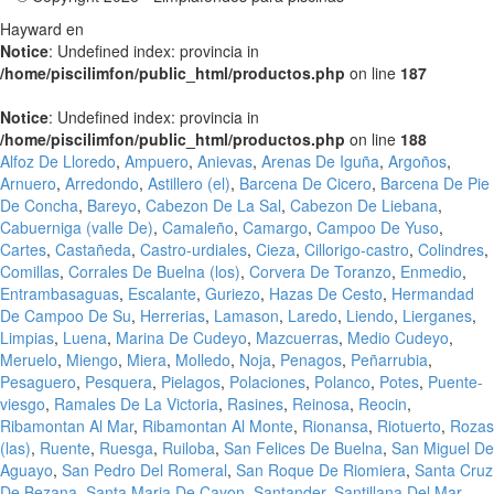
Hayward en
Notice
: Undefined index: provincia in
/home/piscilimfon/public_html/productos.php
on line
187
Notice
: Undefined index: provincia in
/home/piscilimfon/public_html/productos.php
on line
188
Alfoz De Lloredo
,
Ampuero
,
Anievas
,
Arenas De Iguña
,
Argoños
,
Arnuero
,
Arredondo
,
Astillero (el)
,
Barcena De Cicero
,
Barcena De Pie
De Concha
,
Bareyo
,
Cabezon De La Sal
,
Cabezon De Liebana
,
Cabuerniga (valle De)
,
Camaleño
,
Camargo
,
Campoo De Yuso
,
Cartes
,
Castañeda
,
Castro-urdiales
,
Cieza
,
Cillorigo-castro
,
Colindres
,
Comillas
,
Corrales De Buelna (los)
,
Corvera De Toranzo
,
Enmedio
,
Entrambasaguas
,
Escalante
,
Guriezo
,
Hazas De Cesto
,
Hermandad
De Campoo De Su
,
Herrerias
,
Lamason
,
Laredo
,
Liendo
,
Lierganes
,
Limpias
,
Luena
,
Marina De Cudeyo
,
Mazcuerras
,
Medio Cudeyo
,
Meruelo
,
Miengo
,
Miera
,
Molledo
,
Noja
,
Penagos
,
Peñarrubia
,
Pesaguero
,
Pesquera
,
Pielagos
,
Polaciones
,
Polanco
,
Potes
,
Puente-
viesgo
,
Ramales De La Victoria
,
Rasines
,
Reinosa
,
Reocin
,
Ribamontan Al Mar
,
Ribamontan Al Monte
,
Rionansa
,
Riotuerto
,
Rozas
(las)
,
Ruente
,
Ruesga
,
Ruiloba
,
San Felices De Buelna
,
San Miguel De
Aguayo
,
San Pedro Del Romeral
,
San Roque De Riomiera
,
Santa Cruz
De Bezana
,
Santa Maria De Cayon
,
Santander
,
Santillana Del Mar
,