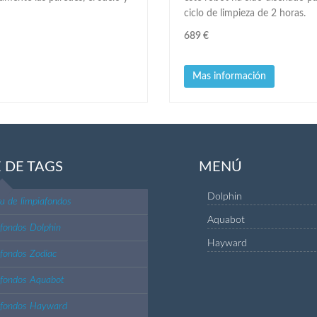
ciclo de limpieza de 2 horas.
689 €
Mas información
 DE TAGS
MENÚ
Dolphin
 de limpiafondos
Aquabot
fondos Dolphin
Hayward
fondos Zodiac
afondos Aquabot
afondos Hayward