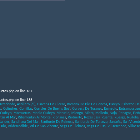
uctos.php
on line
187
uctos.php
on line
188
Arredondo
,
Astillero (el)
,
Barcena De Cicero
,
Barcena De Pie De Concha
,
Bareyo
,
Cabezon De 
o
,
Colindres
,
Comillas
,
Corrales De Buelna (los)
,
Corvera De Toranzo
,
Enmedio
,
Entrambasagu
 Cudeyo
,
Mazcuerras
,
Medio Cudeyo
,
Meruelo
,
Miengo
,
Miera
,
Molledo
,
Noja
,
Penagos
,
Peña
tan Al Mar
,
Ribamontan Al Monte
,
Rionansa
,
Riotuerto
,
Rozas (las)
,
Ruente
,
Ruesga
,
Ruiloba
tander
,
Santillana Del Mar
,
Santiurde De Reinosa
,
Santiurde De Toranzo
,
Santoña
,
San Vicent
 Rio
,
Valderredible
,
Val De San Vicente
,
Vega De Liebana
,
Vega De Pas
,
Villacarriedo
,
Villaes