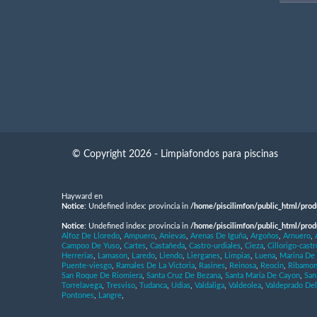
© Copyright 2026 - Limpiafondos para piscinas
Hayward en
Notice
: Undefined index: provincia in
/home/piscilimfon/public_html/prod
Notice
: Undefined index: provincia in
/home/piscilimfon/public_html/prod
Alfoz De Lloredo
,
Ampuero
,
Anievas
,
Arenas De Iguña
,
Argoños
,
Arnuero
,
Campoo De Yuso
,
Cartes
,
Castañeda
,
Castro-urdiales
,
Cieza
,
Cillorigo-castr
Herrerias
,
Lamason
,
Laredo
,
Liendo
,
Lierganes
,
Limpias
,
Luena
,
Marina De
Puente-viesgo
,
Ramales De La Victoria
,
Rasines
,
Reinosa
,
Reocin
,
Ribamon
San Roque De Riomiera
,
Santa Cruz De Bezana
,
Santa Maria De Cayon
,
San
Torrelavega
,
Tresviso
,
Tudanca
,
Udias
,
Valdaliga
,
Valdeolea
,
Valdeprado Del
Pontones
,
Langre
,