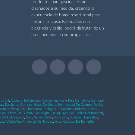
productos para piscinas están
diseñados a su medida, creando la
experiencia de home resort total para
mejorar su casa. Fabricados con
elegancia y estilo, podrá disfrutar de un
oasis personal en su propia casa.
La Sal
,
Cabezon De Liebana
,
Cabuerniga (valle De)
,
Camaleño
,
Camargo
,
as
,
Escalante
,
Guriezo
,
Hazas De Cesto
,
Hermandad De Campoo De Su
,
rrubia
,
Pesaguero
,
Pesquera
,
Pielagos
,
Polaciones
,
Polanco
,
Potes
,
,
San Felices De Buelna
,
San Miguel De Aguayo
,
San Pedro Del Romeral
,
e De La Barquera
,
Saro
,
Selaya
,
Soba
,
Solorzano
,
Suances
,
Tojos (los)
,
cusa
,
Villafufre
,
Villaverde De Trucios
,
Voto
,
Campoo De Enmedio
,