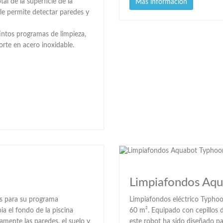
l de la superficie de la
Mas información
le permite detectar paredes y
intos programas de limpieza,
orte en acero inoxidable.
Limpiafondos Aqu
s para su programa
Limpiafondos eléctrico Typhoo
a el fondo de la piscina
60 m². Equipado con cepillos 
mente las paredes, el suelo y
este robot ha sido diseñado pa