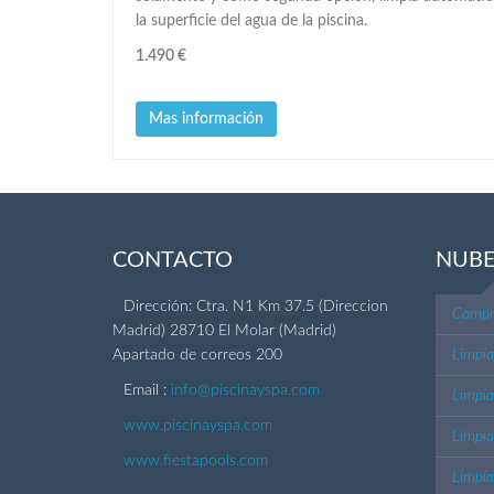
la superficie del agua de la piscina.
1.490 €
Mas información
CONTACTO
NUBE
Dirección: Ctra. N1 Km 37.5 (Direccion
Compra
Madrid) 28710 El Molar (Madrid)
Apartado de correos 200
Limpia
Email :
info@piscinayspa.com
Limpia
www.piscinayspa.com
Limpi
www.fiestapools.com
Limpi