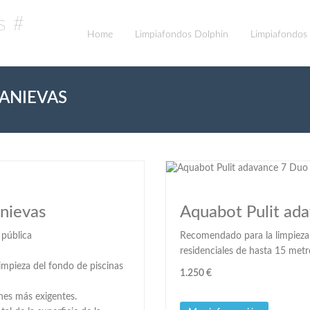
Home
Limpiafondos Dolphin
Limpiafondos
ANIEVAS
nievas
Aquabot Pulit ad
 pública
Recomendado para la limpieza d
residenciales de hasta 15 metr
impieza del fondo de piscinas
1.250 €
ones más exigentes.