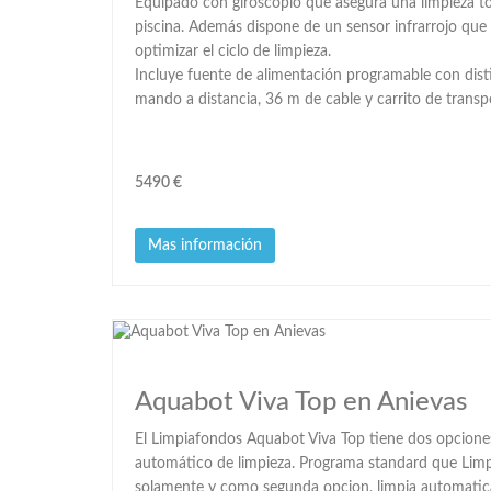
Equipado con giroscopio que asegura una limpieza tota
piscina. Además dispone de un sensor infrarrojo que 
optimizar el ciclo de limpieza.
Incluye fuente de alimentación programable con dist
mando a distancia, 36 m de cable y carrito de transp
5490 €
Mas información
Aquabot Viva Top en Anievas
El Limpiafondos Aquabot Viva Top tiene dos opcione
automático de limpieza. Programa standard que Limpi
solamente y como segunda opcion, limpia automatica